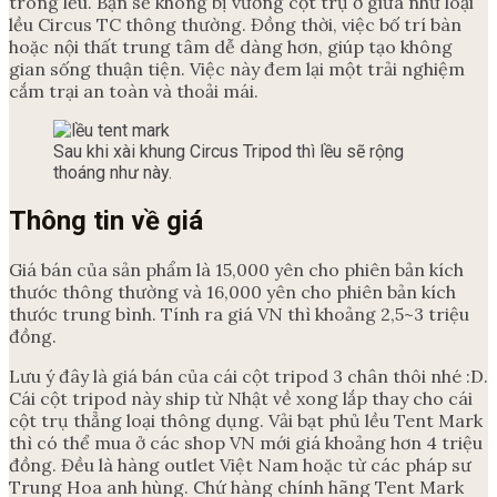
trong lều. Bạn sẽ không bị vướng cột trụ ở giữa như loại
lều Circus TC thông thường. Đồng thời, việc bố trí bàn
hoặc nội thất trung tâm dễ dàng hơn, giúp tạo không
gian sống thuận tiện. Việc này đem lại một trải nghiệm
cắm trại an toàn và thoải mái.
Sau khi xài khung Circus Tripod thì lều sẽ rộng
thoáng như này.
Thông tin về giá
Giá bán của sản phẩm là 15,000 yên cho phiên bản kích
thước thông thường và 16,000 yên cho phiên bản kích
thước trung bình. Tính ra giá VN thì khoảng 2,5~3 triệu
đồng.
Lưu ý đây là giá bán của cái cột tripod 3 chân thôi nhé :D.
Cái cột tripod này ship từ Nhật về xong lắp thay cho cái
cột trụ thẳng loại thông dụng. Vải bạt phủ lều Tent Mark
thì có thể mua ở các shop VN mới giá khoảng hơn 4 triệu
đồng. Đều là hàng outlet Việt Nam hoặc từ các pháp sư
Trung Hoa anh hùng. Chứ hàng chính hãng Tent Mark