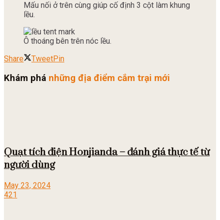
Mấu nối ở trên cùng giúp cố định 3 cột làm khung
lều.
Ô thoáng bên trên nóc lều.
Share
Tweet
Pin
Khám phá
những địa điểm cắm trại mới
Quạt tích điện Honjianda – đánh giá thực tế từ
người dùng
May 23, 2024
421