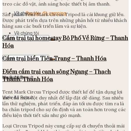
treo các đồ vật, ánh sáng hoặc thiết bị âm thanh.
Về chúng tôi
Review đồ camping
Sản phẩm Tent Mark Circus Tripod là cái khung giữ lều.
Được phát triển dựa trên những phản hồi từ nhiều khách
hàng sau các buổi triển lãm và sự kiện.
Về chúng tôi
Cắm trại tại homestay Bỏ Phố Về Rừng – Thanh
Hóa
No Result
Cắm trại biển Tiên Trang – Thanh Hóa
Điểm cắm trại cạnh sông Ngang – Thạch
View All Result
No Result
Thành, Thanh Hóa
Tent Mark Circus Tripod được thiết kế để tận dụng lợi
thế của một cột duy nhất để lắp đặt dễ dàng. Sau nhiều
View All Result
lần thử nghiệm, phát triển, đáp án tối ưu được tìm ra là
ba chân tripod cho sự ổn định và an toàn hơn trong các
điều kiện thời tiết xấu như gió mạnh.
Loại Circus Tripod này cung cấp sự di chuyển thoải mái