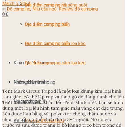
March 5, 2024
Địa điểm camping núi
Địa điểm camping hồ sông suối
in
Đồ camping
,
Nhu cầu ngủ
,
Review đồ camping
0
0
Địa điểm camping biển
Địa điểm camping núi
Địa điểm camping cấm loa kéo
Địa điểm camping biển
Kinh nghiệm camping
Địa điểm camping cấm loa kéo
Những chuyến đi
Kinh nghiệm camping
Tent Mark Circus Tripod là một loại khung kim loại hình
tam giác, có thể lắp ráp và tháo gỡ dễ dàng dành cho lều
Đồ camping
Những chuyến đi
Tent Mark Circus. Nhắc đến Tent Mark ở VN bạn sẽ hình
dung một loại lều hình tam giác màu vàng cát đặc trưng.
Lều được làm bằng vải polyester chống thấm nước và
chịu lực tốt, có thể chứa được 3-4 người. Nó có cửa
Đồ camping
Review đồ camping
trước và sau, được trang bị bộ khung treo bên trong để