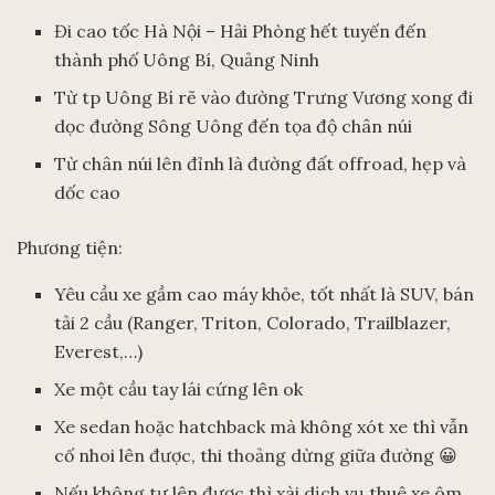
Đi cao tốc Hà Nội – Hải Phòng hết tuyến đến
thành phố Uông Bí, Quảng Ninh
Từ tp Uông Bí rẽ vào đường Trưng Vương xong đi
dọc đường Sông Uông đến tọa độ chân núi
Từ chân núi lên đỉnh là đường đất offroad, hẹp và
dốc cao
Phương tiện:
Yêu cầu xe gầm cao máy khỏe, tốt nhất là SUV, bán
tải 2 cầu (Ranger, Triton, Colorado, Trailblazer,
Everest,…)
Xe một cầu tay lái cứng lên ok
Xe sedan hoặc hatchback mà không xót xe thì vẫn
cố nhoi lên được, thi thoảng dừng giữa đường 😀
Nếu không tự lên được thì xài dịch vụ thuê xe ôm