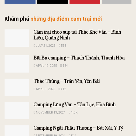
Khám phá
những địa điểm cắm trại mới
Cắm trại chèo sup tại Thác Khe Vằn – Bình
Liêu, Quảng Ninh
JULY 21, 2025
553
Bãi Ba camping – Thạch Thành, Thanh Hóa
APRIL 17, 2025
464
Thác Thùng – Trấn Yên, Yên Bái
APRIL 1, 2025
412
Camping Lũng Vân – Tân Lạc, Hòa Bình
NOVEMBER 13, 2024
1.5K
Camping Ngải Thầu Thượng – Bát Xát, Y Tý
SEPTEMBER 19, 2024
511