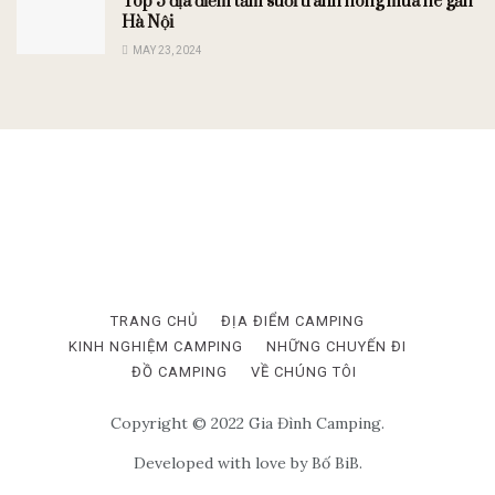
Top 5 địa điểm tắm suối tránh nóng mùa hè gần
Hà Nội
MAY 23, 2024
TRANG CHỦ
ĐỊA ĐIỂM CAMPING
KINH NGHIỆM CAMPING
NHỮNG CHUYẾN ĐI
ĐỒ CAMPING
VỀ CHÚNG TÔI
Copyright © 2022 Gia Đình Camping.
Developed with love by Bố BiB.