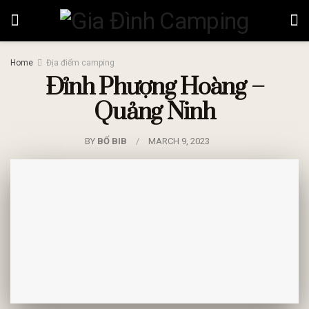
Home
Địa điểm camping
Đỉnh Phượng Hoàng –
Quảng Ninh
BY
BỐ BIB
MARCH 9, 2023