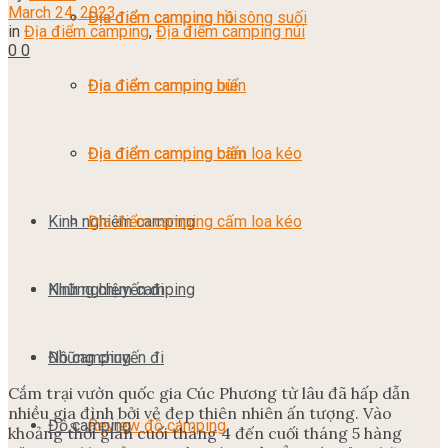
March 24, 2023
Địa điểm camping núi
Địa điểm camping hồ sông suối
in
Địa điểm camping
,
Địa điểm camping núi
0
0
Địa điểm camping biển
Địa điểm camping núi
Địa điểm camping cấm loa kéo
Địa điểm camping biển
Kinh nghiệm camping
Địa điểm camping cấm loa kéo
Những chuyến đi
Kinh nghiệm camping
Đồ camping
Những chuyến đi
Cắm trại vườn quốc gia Cúc Phương từ lâu đã hấp dẫn
nhiều gia đình bởi vẻ đẹp thiên nhiên ấn tượng. Vào
Đồ camping
Review đồ camping
khoảng thời gian cuối tháng 4 đến cuối tháng 5 hàng