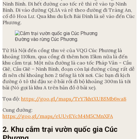
Ninh Bình. Đi hết đường cao tốc rẽ thì rẽ vào tp Ninh
Bình. Đi vào đường QL1A và rẽ theo đường đi Tràng An,
cố đô Hoa Lư. Qua khu du lịch Bái Đính là sẽ vào đến Cúc
Phương.
Đường vào rừng Cúc Phương.
Từ Hà Nội đến cổng thu vé của VQG Cúc Phương là
khoảng 110km, qua cổng đi thêm hơn 15km nữa là đến
khu cắm trại. Một nửa đường là cao tốc Pháp Vân – Cầu
Giẽ, Cầu Giẽ – Ninh Bình, đoạn còn lại đường cũng rất dễ
đi nên chỉ khoảng hơn 2 tiếng là tới nơi. Các bạn đi kịch
đường ô tô thì đậu xe ở bãi rồi đi bộ khoảng 300m là tới
bãi (Nó gọi là khu A trên bản đồ ở bãi xe).
Tọa độ:
https://goo.gl/maps/TrY7khtXUBSMb6wa8
Cung đường:
https://goo.gl/maps/eUUvEYcM4M5CMnXFA
2. Khu cắm trại vườn quốc gia Cúc
Phương