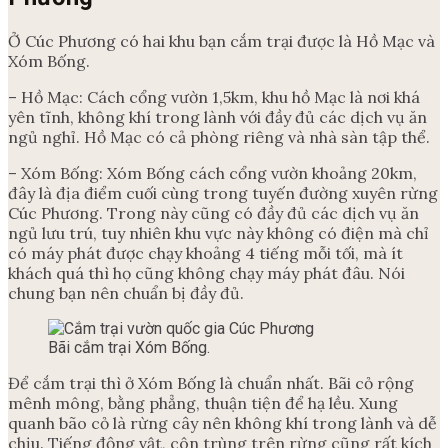
Ở Cúc Phương có hai khu bạn cắm trại được là Hồ Mạc và
Xóm Bống.
– Hồ Mạc: Cách cổng vườn 1,5km, khu hồ Mạc là nơi khá
yên tĩnh, không khí trong lành với đầy đủ các dịch vụ ăn
ngủ nghỉ. Hồ Mạc có cả phòng riêng và nhà sàn tập thể.
– Xóm Bống: Xóm Bống cách cổng vườn khoảng 20km,
đây là địa điểm cuối cùng trong tuyến đường xuyên rừng
Cúc Phương. Trong này cũng có đầy đủ các dịch vụ ăn
ngủ lưu trú, tuy nhiên khu vực này không có điện mà chỉ
có máy phát được chạy khoảng 4 tiếng mỗi tối, mà ít
khách quá thì họ cũng không chạy máy phát đâu. Nói
chung bạn nên chuẩn bị đầy đủ.
Bãi cắm trại Xóm Bống.
Để cắm trại thì ở Xóm Bống là chuẩn nhất. Bãi cỏ rộng
mênh mông, bằng phẳng, thuận tiện để hạ lều. Xung
quanh bão cỏ là rừng cây nên không khí trong lành và dễ
chịu. Tiếng động vật, côn trùng trên rừng cũng rất kích