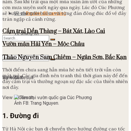
năm. Sau khi trải qua một mùa xuân ẩm ướt của những
cơn mưa xuyên suốt ngày qua ngày. Lúc đó Cúc Phương
sẽ bước vào mùa bướm với từng đàn đông đúc đổ về đây
Về chúng tôi
Review đồ camping
tràn ngập cả cánh rừng.
Cắm trại Dền Thàng – Bát Xát, Lào Cai
Về chúng tôi
Vườn mận Hải Yến – Mộc Châu
Thảo Nguyên Sam Chiêm – Ngân Sơn, Bắc Kạn
No Result
Thời điểm chưa sang hẳn mùa hè nên tiết trời vẫn còn
mát mẻ. Các gia đình nên tranh thủ thời gian này để đến
View All Result
No Result
đây cắm trại và thưởng ngoạn sự đặc sắc của thiên nhiên
nơi đây.
View All Result
Ảnh FB: Trang Nguyen.
1. Đường đi
Từ Hà Nội các bạn di chuyển theo hướng đường cao tốc