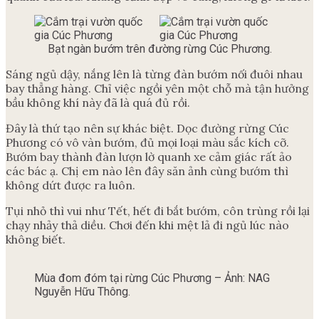
Bạt ngàn bướm trên đường rừng Cúc Phương.
Sáng ngủ dậy, nắng lên là từng đàn bướm nối đuôi nhau
bay thẳng hàng. Chỉ việc ngồi yên một chỗ mà tận hưởng
bầu không khí này đã là quá đủ rồi.
Đây là thứ tạo nên sự khác biệt. Dọc đường rừng Cúc
Phương có vô vàn bướm, đủ mọi loại màu sắc kích cỡ.
Bướm bay thành đàn lượn lờ quanh xe cảm giác rất ảo
các bác ạ. Chị em nào lên đây săn ảnh cùng bướm thì
không dứt được ra luôn.
Tụi nhỏ thì vui như Tết, hết đi bắt bướm, côn trùng rồi lại
chạy nhảy thả diều. Chơi đến khi mệt lả đi ngủ lúc nào
không biết.
Mùa đom đóm tại rừng Cúc Phương – Ảnh: NAG
Nguyễn Hữu Thông.