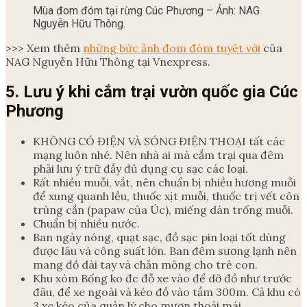
Mùa đom đóm tại rừng Cúc Phương – Ảnh: NAG
Nguyễn Hữu Thông.
>>> Xem thêm
những bức ảnh đom đóm tuyệt vời
của
NAG Nguyễn Hữu Thông tại Vnexpress.
5. Lưu ý khi cắm trại vườn quốc gia Cúc
Phương
KHÔNG CÓ ĐIỆN VÀ SÓNG ĐIỆN THOẠI tất các
mạng luôn nhé. Nên nhà ai mà cắm trại qua đêm
phải lưu ý trữ đầy đủ dụng cụ sạc các loại.
Rất nhiều muỗi, vắt, nên chuẩn bị nhiều hương muỗi
để xung quanh lều, thuốc xịt muỗi, thuốc trị vết côn
trùng cắn (papaw của Úc), miếng dán trống muỗi.
Chuẩn bị nhiều nước.
Ban ngày nóng, quạt sạc, đồ sạc pin loại tốt dùng
được lâu và công suất lớn. Ban đêm sương lạnh nên
mang đồ dài tay và chăn mỏng cho trẻ con.
Khu xóm Bống ko đc đỗ xe vào để dỡ đồ như trước
đâu, để xe ngoài và kéo đồ vào tầm 300m. Cả khu có
3 xe kéo của quản lý cho mượn thoải mái.