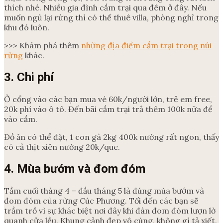
thích nhé. Nhiều gia đình cắm trại qua đêm ở đây. Nếu
muốn ngủ lại rừng thì có thể thuê villa, phòng nghỉ trong
khu đó luôn.
>>> Khám phá thêm
những địa điểm cắm trại trong núi
rừng
khác.
3. Chi phí
Ở cổng vào các bạn mua vé 60k/người lớn, trẻ em free,
20k phí vào ô tô. Đến bãi cắm trại trả thêm 100k nữa để
vào cắm.
Đồ ăn có thể đặt, 1 con gà 2kg 400k nướng rất ngon, thấy
có cả thịt xiên nướng 20k/que.
4. Mùa bướm và đom đóm
Tầm cuối tháng 4 – đầu tháng 5 là đúng mùa bướm và
đom đóm của rừng Cúc Phương. Tối đến các bạn sẽ
trầm trồ vì sự khác biệt nơi đây khi đàn đom đóm lượn lờ
quanh cửa lều. Khung cảnh đẹp vô cùng, không gì tả xiết.