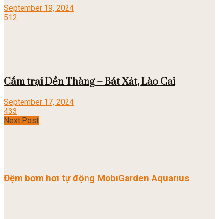
September 19, 2024
512
Cắm trại Dền Thàng – Bát Xát, Lào Cai
September 17, 2024
433
Next Post
Đệm bơm hơi tự động MobiGarden Aquarius