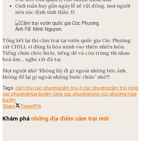
Cuối tuần hay gần ngày lễ sẽ rất đông, mọi người
nên xác định tinh thần :D.
Ảnh FB: Minh Nguyen.
Tổng kết lại thì cắm trại tại vườn quốc gia Cúc Phương
rất CHILL vì đúng là hòa mình vào thiên nhiên luôn.
Tiếng chim chóc líu lo, tiếng dế và côn trùng thi nhau
hoà âm… nghe rất đã tai.
Mọi người nhớ “Không lấy đi gì ngoài những bức ảnh,
không để lại gì ngoài những bước chân” nhé!!!
Tags:
cắm trại cúc phương
cắm trại ở cúc phương
cắm trại rừng
cúc phương
mùa bướm rừng cúc phương
rừng cúc phương mùa
bướm
Share
Tweet
Pin
Khám phá
những địa điểm cắm trại mới