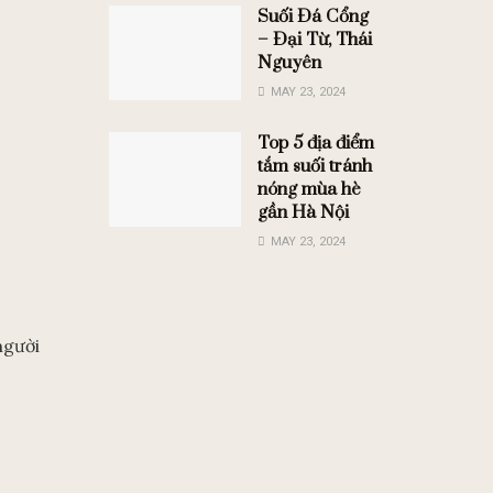
Suối Đá Cổng
– Đại Từ, Thái
Nguyên
MAY 23, 2024
Top 5 địa điểm
tắm suối tránh
nóng mùa hè
gần Hà Nội
MAY 23, 2024
người