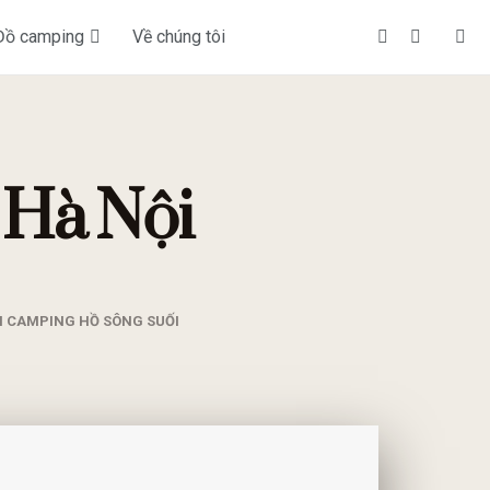
Đồ camping
Về chúng tôi
 Hà Nội
M CAMPING HỒ SÔNG SUỐI