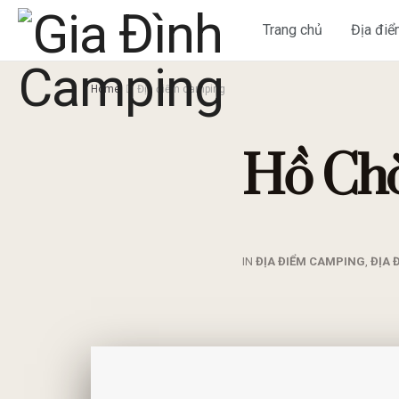
Trang chủ
Địa đi
Home
Địa điểm camping
Hồ Chò
IN
ĐỊA ĐIỂM CAMPING
,
ĐỊA 