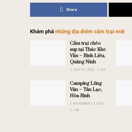
Share
Khám phá
những địa điểm cắm trại mới
Cắm trại chèo
sup tại Thác Khe
Vằn – Bình Liêu,
Quảng Ninh
JULY 21, 2025
555
Camping Lũng
Vân – Tân Lạc,
Hòa Bình
NOVEMBER 13, 2024
1.5K