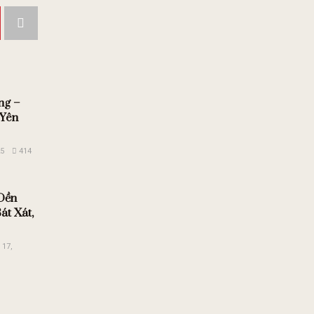
ng –
 Yên
25
414
Dền
át Xát,
17,