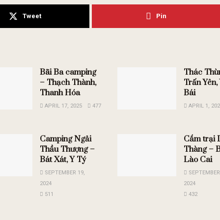
Tweet
Pin
Bãi Ba camping
Thác Thù
– Thạch Thành,
Trấn Yên,
Thanh Hóa
Bái
APRIL 17, 2025
477
APRIL 1, 20
Camping Ngải
Cắm trại 
Thầu Thượng –
Thàng – B
Bát Xát, Y Tý
Lào Cai
SEPTEMBER 19,
SEPTEMBER 
2024
2024
511
432