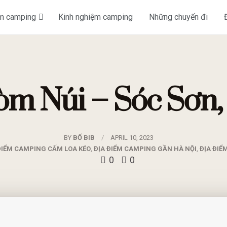
ểm camping
Kinh nghiệm camping
Những chuyến đi
m Núi – Sóc Sơn,
BY
BỐ BIB
APRIL 10, 2023
ĐIỂM CAMPING CẤM LOA KÉO
,
ĐỊA ĐIỂM CAMPING GẦN HÀ NỘI
,
ĐỊA ĐIỂ
0
0