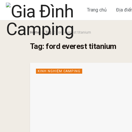
Trang chủ
Địa đi
Home
Tag
ford everest titanium
Tag:
ford everest titanium
KINH NGHIỆM CAMPING