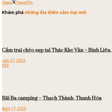
Share
Tweet
Pin
Khám phá
những địa điểm cắm trại mới
Cắm trại chèo sup tại Thác Khe Vằn – Bình Liêu
July 21, 2025
555
Bãi Ba camping – Thạch Thành, Thanh Hóa
April 17, 2025