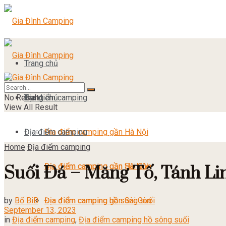
Trang chủ
No Result
Địa điểm camping
Trang chủ
View All Result
Địa điểm camping
Địa điểm camping gần Hà Nội
Home
Địa điểm camping
Địa điểm camping gần Sài Gòn
Địa điểm camping gần Hà Nội
Suối Đá – Măng Tố, Tánh Li
by
Bố BiB
Địa điểm camping hồ sông suối
Địa điểm camping gần Sài Gòn
September 13, 2023
in
Địa điểm camping
,
Địa điểm camping hồ sông suối