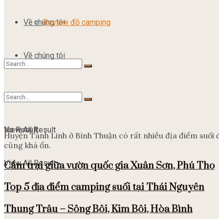
Về chúng tôi
Review đồ camping
Về chúng tôi
No Result
View All Result
No Result
Huyện Tánh Linh ở Bình Thuận có rất nhiều địa điểm suối 
cũng khá ổn.
View All Result
Cắm trại giữa vườn quốc gia Xuân Sơn, Phú Thọ
Top 5 địa điểm camping suối tại Thái Nguyên
Thung Trâu – Sông Bôi, Kim Bôi, Hòa Bình