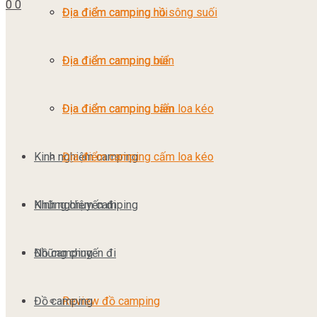
0
0
Địa điểm camping núi
Địa điểm camping hồ sông suối
Địa điểm camping biển
Địa điểm camping núi
Địa điểm camping cấm loa kéo
Địa điểm camping biển
Kinh nghiệm camping
Địa điểm camping cấm loa kéo
Những chuyến đi
Kinh nghiệm camping
Đồ camping
Những chuyến đi
Đồ camping
Review đồ camping