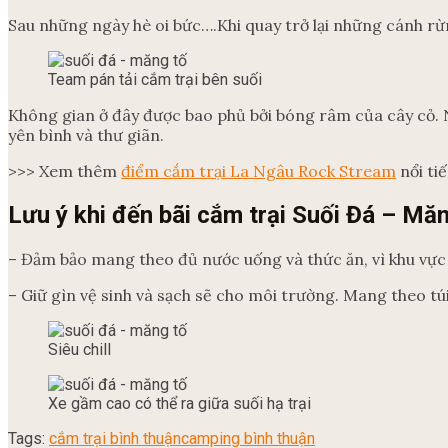
Sau những ngày hè oi bức….Khi quay trở lại những cánh r
Team pán tải cắm trại bên suối
Không gian ở đây được bao phủ bởi bóng râm của cây cỏ. N
yên bình và thư giãn.
>>> Xem thêm
điểm cắm trại La Ngâu Rock Stream
nổi ti
Lưu ý khi đến bãi cắm trại Suối Đá – Mă
– Đảm bảo mang theo đủ nước uống và thức ăn, vì khu vực n
– Giữ gìn vệ sinh và sạch sẽ cho môi trường. Mang theo tú
Siêu chill
Xe gầm cao có thể ra giữa suối hạ trại
Tags:
cắm trại bình thuận
camping bình thuận