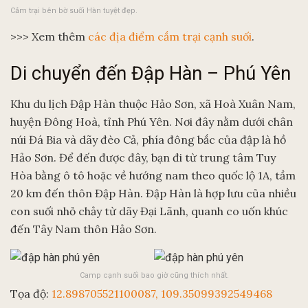
Cắm trại bên bờ suối Hàn tuyệt đẹp.
>>> Xem thêm
các địa điểm cắm trại cạnh suối
.
Di chuyển đến Đập Hàn – Phú Yên
Khu du lịch Đập Hàn thuộc Hảo Sơn, xã Hoà Xuân Nam,
huyện Đông Hoà, tỉnh Phú Yên. Nơi đây nằm dưới chân
núi Đá Bia và dãy đèo Cả, phía đông bắc của đập là hồ
Hảo Sơn. Để đến được đây, bạn đi từ trung tâm Tuy
Hòa bằng ô tô hoặc về hướng nam theo quốc lộ 1A, tầm
20 km đến thôn Đập Hàn. Đập Hàn là hợp lưu của nhiều
con suối nhỏ chảy từ dãy Đại Lãnh, quanh co uốn khúc
đến Tây Nam thôn Hảo Sơn.
Camp cạnh suối bao giờ cũng thích nhất.
Tọa độ:
12.898705521100087, 109.35099392549468