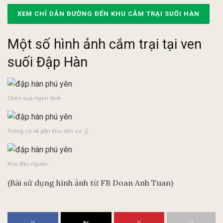
XEM CHỈ DẪN ĐƯỜNG ĐẾN KHU CẮM TRẠI SUỐI HÀN
Một số hình ảnh cắm trại tại ven
suối Đập Hàn
Chèo sup ngon lành
Trông có vẻ gần khu dân cư :))
Khu đầu nguồn.
(Bài sử dụng hình ảnh từ FB Doan Anh Tuan)