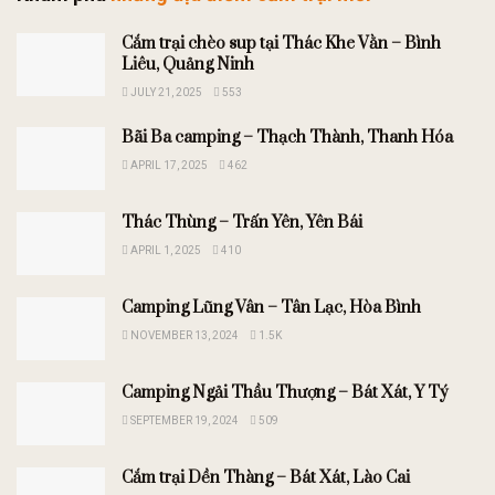
Cắm trại chèo sup tại Thác Khe Vằn – Bình
Liêu, Quảng Ninh
JULY 21, 2025
553
Bãi Ba camping – Thạch Thành, Thanh Hóa
APRIL 17, 2025
462
Thác Thùng – Trấn Yên, Yên Bái
APRIL 1, 2025
410
Camping Lũng Vân – Tân Lạc, Hòa Bình
NOVEMBER 13, 2024
1.5K
Camping Ngải Thầu Thượng – Bát Xát, Y Tý
SEPTEMBER 19, 2024
509
Cắm trại Dền Thàng – Bát Xát, Lào Cai