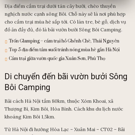
Địa điểm cắm trại dưới tán cây bưởi, chèo thuyền
nghịch nước cạnh sông Bôi. Chỗ này sẽ là nơi phù hợp
cho cắm trại mùa hè sắp tới. Có lán tre, bè gỗ, dịch vụ
đồ ăn đầy đủ, đó là bãi vườn bưởi Sông Bôi Camping.
Trốn Glamping – cắm trại hồ Ghềnh Chè, Thái Nguyên
Top 5 địa điểm tắm suối tránh nóng mùa hè gần Hà Nội
Cắm trại giữa vườn quốc gia Xuân Sơn, Phú Thọ
Di chuyển đến bãi vườn bưởi Sông
Bôi Camping
Bãi cách Hà Nội tầm 80km, thuộc Xóm Khoai, xã
Thượng Bì, Kim Bôi, Hòa Bình. Cách khu du lịch nước
khoáng Kim Bôi 1,5km.
Từ Hà Nội đi hướng Hòa Lạc – Xuân Mai – CT02 – Bãi