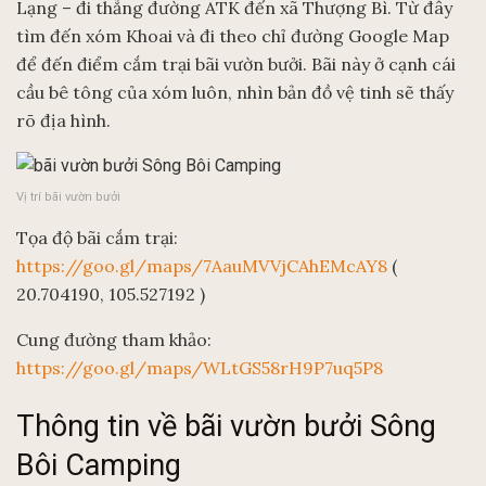
Lạng – đi thẳng đường ATK đến xã Thượng Bì. Từ đây
tìm đến xóm Khoai và đi theo chỉ đường Google Map
để đến điểm cắm trại bãi vườn bưởi. Bãi này ở cạnh cái
cầu bê tông của xóm luôn, nhìn bản đồ vệ tinh sẽ thấy
rõ địa hình.
Vị trí bãi vườn bưởi
Tọa độ bãi cắm trại:
https://goo.gl/maps/7AauMVVjCAhEMcAY8
(
20.704190, 105.527192 )
Cung đường tham khảo:
https://goo.gl/maps/WLtGS58rH9P7uq5P8
Thông tin về bãi vườn bưởi Sông
Bôi Camping