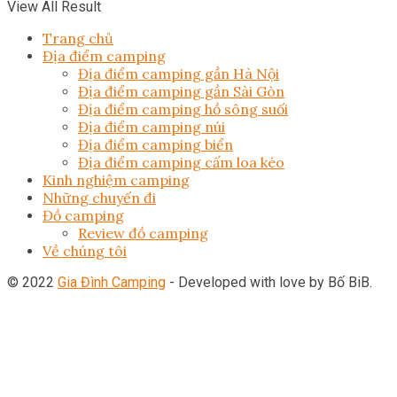
View All Result
Trang chủ
Địa điểm camping
Địa điểm camping gần Hà Nội
Địa điểm camping gần Sài Gòn
Địa điểm camping hồ sông suối
Địa điểm camping núi
Địa điểm camping biển
Địa điểm camping cấm loa kéo
Kinh nghiệm camping
Những chuyến đi
Đồ camping
Review đồ camping
Về chúng tôi
© 2022
Gia Đình Camping
- Developed with love by Bố BiB.