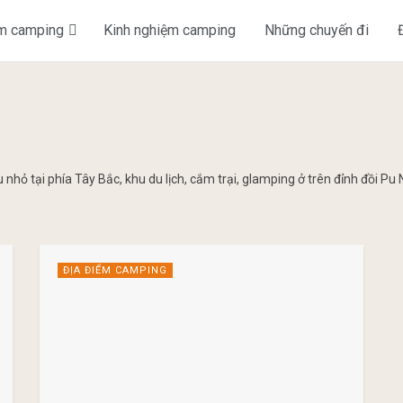
ểm camping
Kinh nghiệm camping
Những chuyến đi
hỏ tại phía Tây Bắc, khu du lịch, cắm trại, glamping ở trên đỉnh đồi Pu
ĐỊA ĐIỂM CAMPING