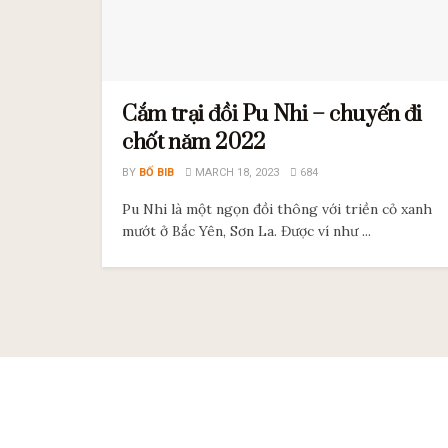
Cắm trại đồi Pu Nhi – chuyến đi
chốt năm 2022
BY
BỐ BIB
MARCH 18, 2023
684
Pu Nhi là một ngọn đồi thông với triền cỏ xanh
mướt ở Bắc Yên, Sơn La. Được ví như ...