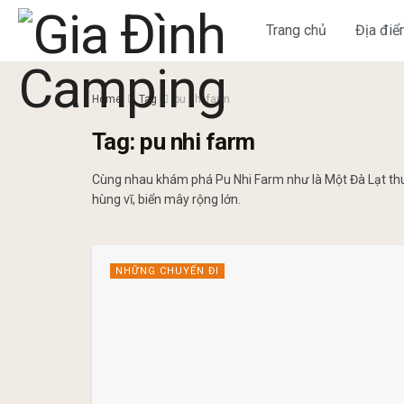
Trang chủ
Địa đi
Home
Tag
pu nhi farm
Tag:
pu nhi farm
Cùng nhau khám phá Pu Nhi Farm như là Một Đà Lạt thu n
hùng vĩ, biển mây rộng lớn.
NHỮNG CHUYẾN ĐI