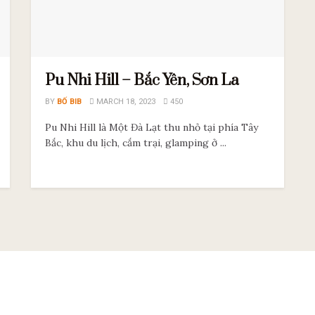
Pu Nhi Hill – Bắc Yên, Sơn La
BY
BỐ BIB
MARCH 18, 2023
450
Pu Nhi Hill là Một Đà Lạt thu nhỏ tại phía Tây
Bắc, khu du lịch, cắm trại, glamping ở ...