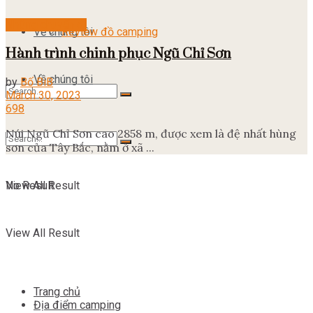
Những chuyến đi
Về chúng tôi
Review đồ camping
Hành trình chinh phục Ngũ Chỉ Sơn
Về chúng tôi
by
Bố BiB
March 30, 2023
698
Núi Ngũ Chỉ Sơn cao 2858 m, được xem là đệ nhất hùng
No Result
sơn của Tây Bắc, nằm ở xã ...
View All Result
No Result
View All Result
Trang chủ
Địa điểm camping