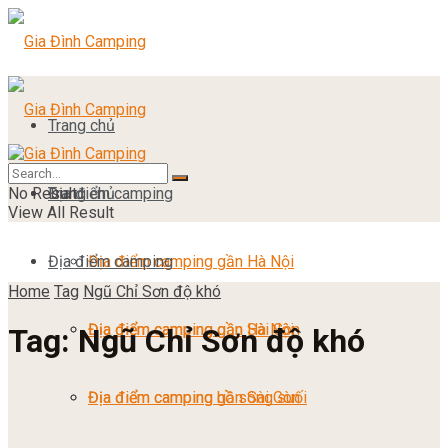
Trang chủ
No Result
Địa điểm camping
Trang chủ
View All Result
Địa điểm camping
Địa điểm camping gần Hà Nội
Home
Tag
Ngũ Chỉ Sơn độ khó
Địa điểm camping gần Sài Gòn
Địa điểm camping gần Hà Nội
Tag:
Ngũ Chỉ Sơn độ khó
Địa điểm camping hồ sông suối
Địa điểm camping gần Sài Gòn