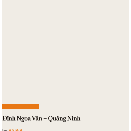
Địa điểm camping
Đỉnh Ngọa Vân – Quảng Ninh
by
Bố BiB