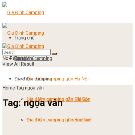
Trang chủ
No Result
Địa điểm camping
Trang chủ
View All Result
Địa điểm camping
Địa điểm camping gần Hà Nội
Home
Tag
ngọa vân
Địa điểm camping gần Sài Gòn
Địa điểm camping gần Hà Nội
Tag:
ngọa vân
Địa điểm camping hồ sông suối
Địa điểm camping gần Sài Gòn