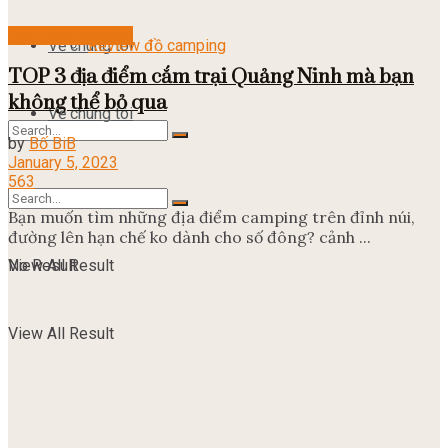
Địa điểm camping
Về chúng tôi
Review đồ camping
TOP 3 địa điểm cắm trại Quảng Ninh mà bạn
không thể bỏ qua
Về chúng tôi
by
Bố BiB
January 5, 2023
563
No Result
Bạn muốn tìm những địa điểm camping trên đỉnh núi,
đường lên hạn chế ko dành cho số đông? cảnh ...
View All Result
No Result
View All Result