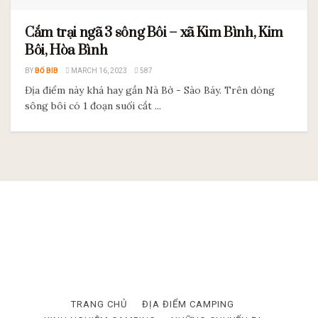
Cắm trại ngã 3 sông Bôi – xã Kim Bình, Kim
Bôi, Hòa Bình
BY
BỐ BIB
MARCH 16, 2023
587
Địa điểm này khá hay gần Nà Bờ - Sào Báy. Trên dòng
sông bôi có 1 đoạn suối cắt ...
TRANG CHỦ
ĐỊA ĐIỂM CAMPING