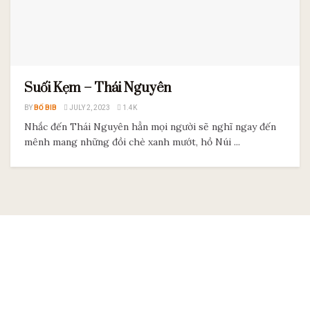
Suối Kẹm – Thái Nguyên
BY
BỐ BIB
JULY 2, 2023
1.4K
Nhắc đến Thái Nguyên hẳn mọi người sẽ nghĩ ngay đến
mênh mang những đồi chè xanh mướt, hồ Núi ...