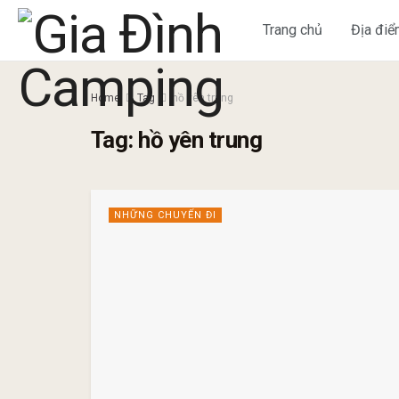
Trang chủ
Địa đi
Home
Tag
hồ yên trung
Tag:
hồ yên trung
NHỮNG CHUYẾN ĐI