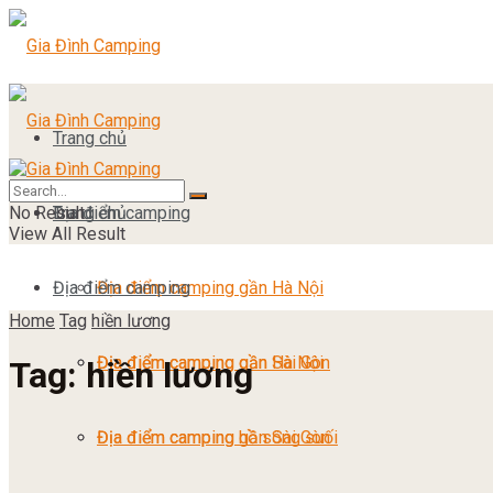
Trang chủ
No Result
Địa điểm camping
Trang chủ
View All Result
Địa điểm camping
Địa điểm camping gần Hà Nội
Home
Tag
hiền lương
Địa điểm camping gần Sài Gòn
Địa điểm camping gần Hà Nội
Tag:
hiền lương
Địa điểm camping hồ sông suối
Địa điểm camping gần Sài Gòn