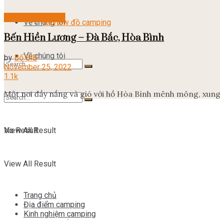
Địa điểm camping
Về chúng tôi
Review đồ camping
Bến Hiền Lương – Đà Bắc, Hòa Bình
Về chúng tôi
by
Bố BiB
November 25, 2022
1.1k
Một nơi đầy nắng và gió với hồ Hòa Bình mênh mông, xung
No Result
View All Result
No Result
View All Result
Trang chủ
Địa điểm camping
Kinh nghiệm camping