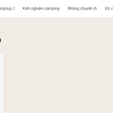
amping
Kinh nghiệm camping
Những chuyến đi
Đồ 
h