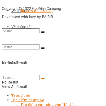
Copyright © 2022 Gia Đình Camping.
Về chúng tôi
Review đồ camping
Developed with love by Bố BiB.
Về chúng tôi
No Result
View All Result
No Result
View All Result
No Result
View All Result
Trang chủ
Địa điểm camping
Địa điểm camping gần Hà Nội