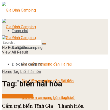
Trang chủ
No Result
Địa điểm camping
Trang chủ
View All Result
Địa điểm camping
Địa điểm camping gần Hà Nội
Home
Tag
biển hải hòa
Địa điểm camping gần Sài Gòn
Địa điểm camping gần Hà Nội
Tag:
biển hải hòa
Địa điểm camping
Địa điểm camping hồ sông suối
Địa điểm camping gần Sài Gòn
Cắm trại biển Tĩnh Gia – Thanh Hóa