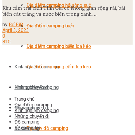
Địa điểm camping núi
Địa điểm camping hồ sông suối
Khu cắm trại biển Tĩnh Gia có không gian rộng rãi, bãi
biển cát trắng và nước biển trong xanh. ...
by
Bố BiB
Địa điểm camping biển
Địa điểm camping núi
April 3, 2023
0
810
Địa điểm camping cấm loa kéo
Địa điểm camping biển
Kinh nghiệm camping
Địa điểm camping cấm loa kéo
Những chuyến đi
Kinh nghiệm camping
Trang chủ
Địa điểm camping
Đồ camping
Những chuyến đi
Kinh nghiệm camping
Những chuyến đi
Đồ camping
Về chúng tôi
Đồ camping
Review đồ camping