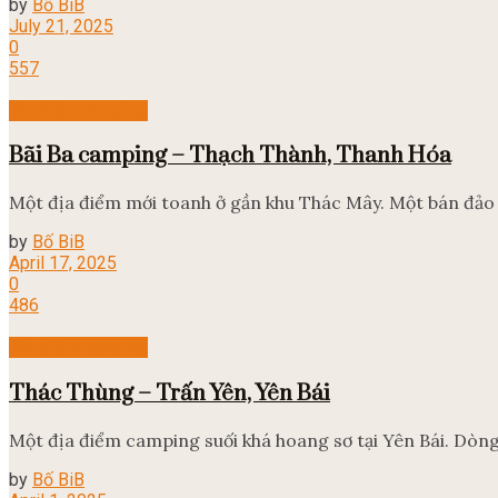
by
Bố BiB
July 21, 2025
0
557
Địa điểm camping
Bãi Ba camping – Thạch Thành, Thanh Hóa
Một địa điểm mới toanh ở gần khu Thác Mây. Một bán đảo t
by
Bố BiB
April 17, 2025
0
486
Địa điểm camping
Thác Thùng – Trấn Yên, Yên Bái
Một địa điểm camping suối khá hoang sơ tại Yên Bái. Dòng
by
Bố BiB