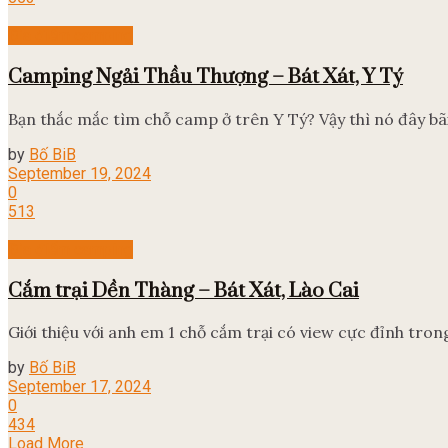
Địa điểm camping
Camping Ngải Thầu Thượng – Bát Xát, Y Tý
Bạn thắc mắc tìm chỗ camp ở trên Y Tý? Vậy thì nó đây bã
by
Bố BiB
September 19, 2024
0
513
Địa điểm camping
Cắm trại Dền Thàng – Bát Xát, Lào Cai
Giới thiệu với anh em 1 chỗ cắm trại có view cực đỉnh tron
by
Bố BiB
September 17, 2024
0
434
Load More