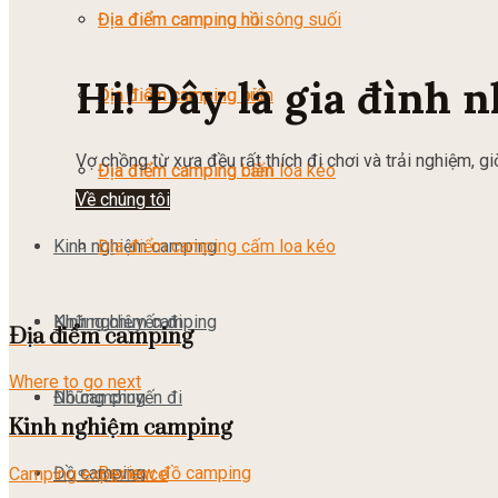
Địa điểm camping núi
Địa điểm camping hồ sông suối
Hi! Đây là gia đình n
Địa điểm camping biển
Địa điểm camping núi
Vợ chồng từ xưa đều rất thích đi chơi và trải nghiệm, gi
Địa điểm camping cấm loa kéo
Địa điểm camping biển
Về chúng tôi
Kinh nghiệm camping
Địa điểm camping cấm loa kéo
Những chuyến đi
Kinh nghiệm camping
Địa điểm camping
Where to go next
Đồ camping
Những chuyến đi
Kinh nghiệm camping
Đồ camping
Review đồ camping
Camping experience