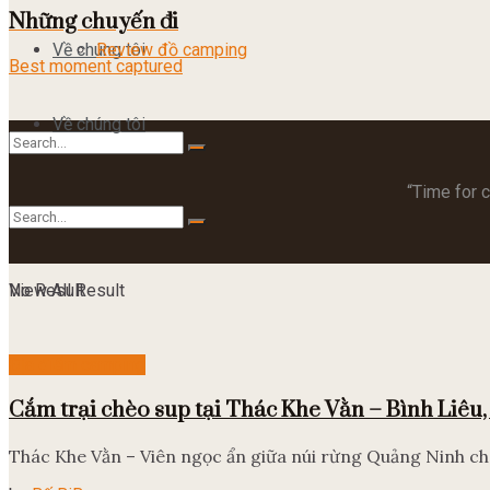
Những chuyến đi
Về chúng tôi
Review đồ camping
Best moment captured
Về chúng tôi
“Time for 
No Result
View All Result
No Result
View All Result
Địa điểm camping
Cắm trại chèo sup tại Thác Khe Vằn – Bình Liêu
Thác Khe Vằn – Viên ngọc ẩn giữa núi rừng Quảng Ninh ch