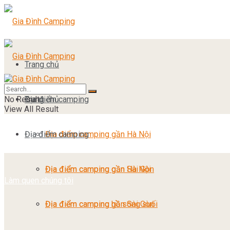
Trang chủ
No Result
Địa điểm camping
Trang chủ
View All Result
Địa điểm camping
Địa điểm camping gần Hà Nội
Địa điểm camping gần Sài Gòn
Địa điểm camping gần Hà Nội
Làm quen chúng tôi
Địa điểm camping hồ sông suối
Địa điểm camping gần Sài Gòn