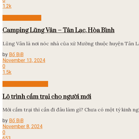
0
1.2k
Địa điểm camping
Camping Lũng Vân – Tân Lạc, Hòa Bình
Lũng Vân là nơi nóc nhà của xứ Mường thuộc huyện Tân Lạ
by
Bố BiB
November 13, 2024
0
1.5k
Kinh nghiệm camping
Lộ trình cắm trại cho người mới
Mới cắm trại thì cần đi đâu làm gì? Chưa có một tý kinh ngh
by
Bố BiB
November 8, 2024
0
653